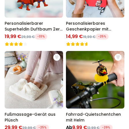
Personalisierbarer
Personalisierbares
Superheldin Duftbaum 2er
Geschenkpapier mit
Set mit Gesicht
Gesicht und Partyhut
19,99 €
14,99 €
29,99 €
-33%
19,99 €
-25%
Fußmassage-Gerät aus
Fahrrad-Quietschentchen
Plüsch
mit Helm
29,99 €
Ab
9,99 €
39,99 €
-25%
13,99 €
-29%