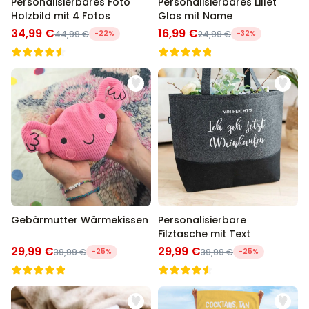
Personalisierbares Foto
Personalisierbares Lillet
Holzbild mit 4 Fotos
Glas mit Name
34,99 €
16,99 €
44,99 €
-22%
24,99 €
-32%
Gebärmutter Wärmekissen
Personalisierbare
Filztasche mit Text
29,99 €
29,99 €
39,99 €
-25%
39,99 €
-25%