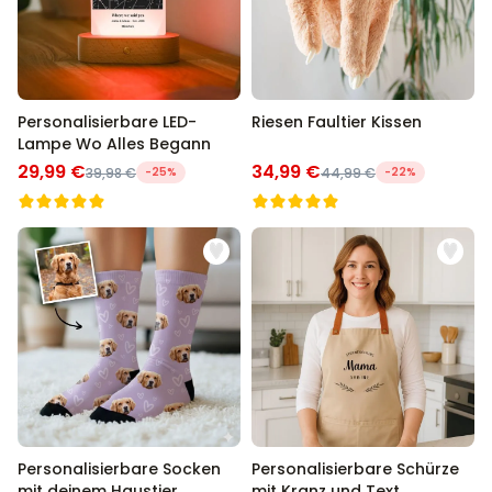
Personalisierbare LED-
Riesen Faultier Kissen
Lampe Wo Alles Begann
29,99 €
34,99 €
39,98 €
-25%
44,99 €
-22%
Personalisierbare Socken
Personalisierbare Schürze
mit deinem Haustier
mit Kranz und Text