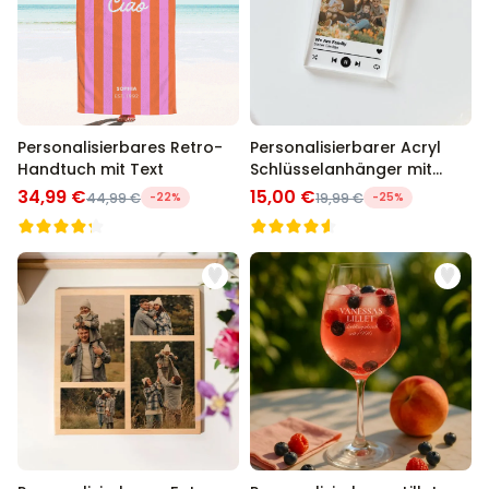
Personalisierbares Retro-
Personalisierbarer Acryl
Handtuch mit Text
Schlüsselanhänger mit
Foto und Song
34,99 €
15,00 €
44,99 €
-22%
19,99 €
-25%