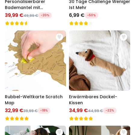
Personalisierbarer
30 Tage Challenge Weniger
Bademantel mit
Ist Mehr
Monogramm
39,99 €
6,99 €
49,99 €
-20%
-50%
Rubbel-Weltkarte Scratch
Erwärmbares Dackel-
Map
Kissen
32,99 €
34,99 €
39,99 €
-18%
44,99 €
-22%