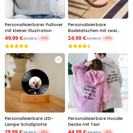
Personalisierbarer Pullover
Personalisierbare
mit kleiner Illustration
Badelatschen mit zwei
Zeilen
49,99 €
24,99 €
63,98 €
-22%
34,99 €
-29%
Personalisierbare LED-
Personalisierbare Hoodie
Lampe Schallplatte
Decke mit Text
29,99 €
44,99 €
39,98 €
-25%
49,99 €
-10%