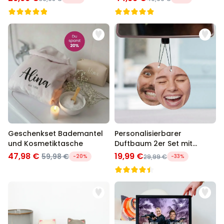
Geschenkset Bademantel
Personalisierbarer
und Kosmetiktasche
Duftbaum 2er Set mit
Gesicht
47,98 €
19,99 €
59,98 €
-20%
29,99 €
-33%