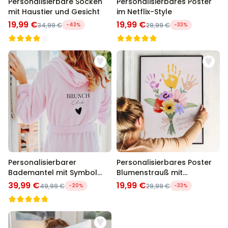
Personalisierbare Socken
Personalisierbares Poster
mit Haustier und Gesicht
im Netflix-Style
19,99 €
19,99 €
34,99 €
-43%
29,99 €
-33%
Personalisierbarer
Personalisierbares Poster
Bademantel mit Symbol
Blumenstrauß mit
und Text
Handabdruck
39,99 €
19,99 €
49,99 €
-20%
29,99 €
-33%