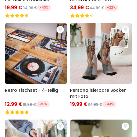
19,99 €
34,99 €
34,99 €
-43%
44,99 €
-22%
Retro Tischset - 4-teilig
Personalisierbare Socken
mit Foto
12,99 €
19,99 €
19,99 €
-35%
34,99 €
-43%