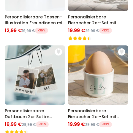
Personalisierbare Tassen-
Personalisierbare
Illustration Freundinnen mit
Eierbecher 2er-Set mit
Text
Gesicht
12,99 €
19,99 €
19,99 €
-35%
29,99 €
-33%
Personalisierbarer
Personalisierbare
Duftbaum 2er Set im
Eierbecher 2er-Set mit
Polaroid-Look
Monogramm
19,99 €
19,99 €
29,99 €
-33%
29,99 €
-33%