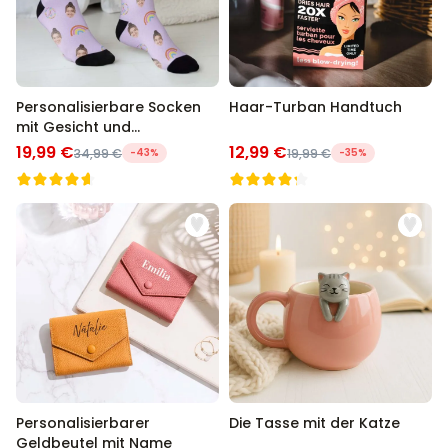
Personalisierbare Socken
Haar-Turban Handtuch
mit Gesicht und
Hintergründen
19,99 €
12,99 €
34,99 €
-43%
19,99 €
-35%
Personalisierbarer
Die Tasse mit der Katze
Geldbeutel mit Name