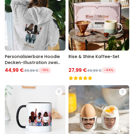
Personalisierbare Hoodie
Rise & Shine Kaffee-Set
Decken-Illustration zwei
Freundinnen
44,99 €
27,99 €
49,99 €
-10%
49,99 €
-44%