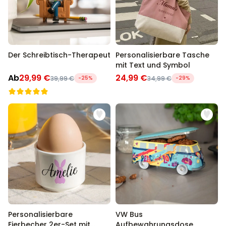
Der Schreibtisch-Therapeut
Personalisierbare Tasche
mit Text und Symbol
Ab
29,99 €
24,99 €
39,99 €
-25%
34,99 €
-29%
Personalisierbare
VW Bus
Eierbecher 2er-Set mit
Aufbewahrungsdose