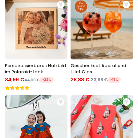
Personalisierbares Holzbild
Geschenkset Aperol und
im Polaroid-Look
Lillet Glas
34,99 €
28,88 €
33,98 €
44,99 €
-22%
-15%