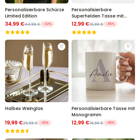
Personalisierbare Schürze
Personalisierbare
Limited Edition
Superhelden Tasse mit
Gesicht
34,99 €
12,99 €
44,99 €
-22%
19,99 €
-35%
Halbes Weinglas
Personalisierbare Tasse mit
Monogramm
19,99 €
12,99 €
29,99 €
-33%
19,99 €
-35%