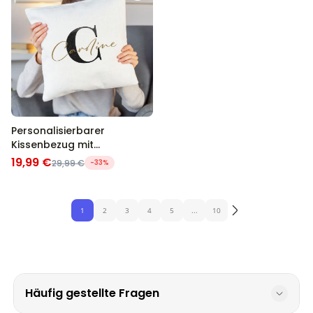
Personalisierbarer
Kissenbezug mit
Monogramm
19,99 €
29,99 €
-33%
1
2
3
4
5
...
10
Häufig gestellte Fragen