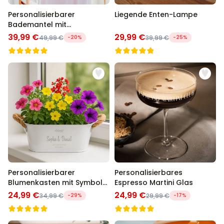
Personalisierbarer
Liegende Enten-Lampe
Bademantel mit
Monogramm im
39,99 €
29,99 €
49,99 €
-20%
39,99 €
-25%
Blumenmuster
Personalisierbarer
Personalisierbares
Blumenkasten mit Symbol
Espresso Martini Glas
und Text
24,99 €
24,99 €
34,99 €
-29%
29,99 €
-17%