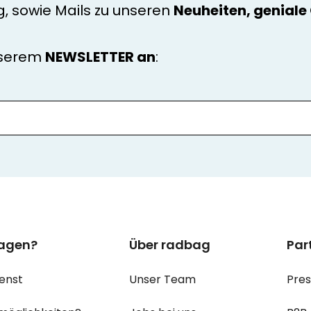
g, sowie Mails zu unseren
Neuheiten, genial
nserem
NEWSLETTER an
:
ragen?
Über radbag
Par
enst
Unser Team
Pre