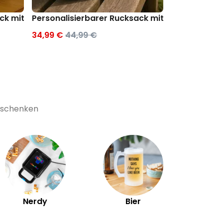
sack mit Monogramm
Personalisierbarer Rucksack mit Symbol und T
Personalisi
34,99 €
44,99 €
19,99 €
29,9
Geschenken
Ex
Nerdy
Bier