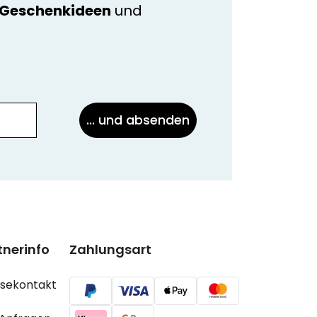
e Geschenkideen
und
... und absenden
tnerinfo
Zahlungsart
ssekontakt