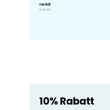
neddi
19.10.25
10% Rabatt