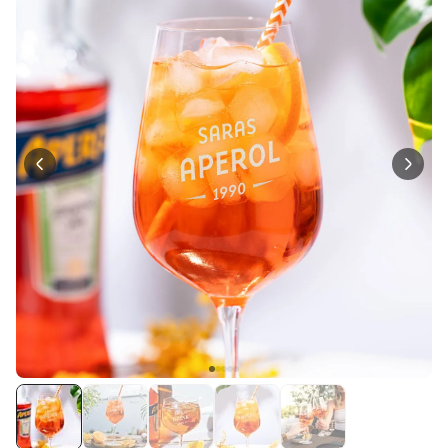
über 1.200
29,99 €
mal gekauft
Personalisierbar
Personalisierbarer Bierkrug
mit Logo und Gesicht
über 68.600
39,99 €
mal gekauft
Personalisierbar
Personalisierbarer Pullover
mit deiner Zeichnung vorne
und hinten
über 600
mal
49,99 €
gekauft
Personalisierbar
Personalisierbares
Geschenkpapier mit Gesicht
über 16.800
19,99 €
mal gekauft