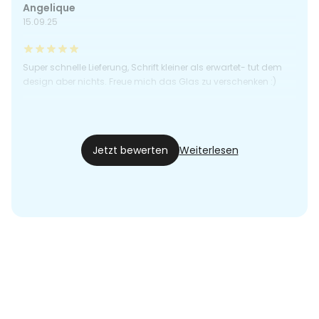
Angelique
15.09.25
Super schnelle Lieferung, Schrift kleiner als erwartet- tut dem
design aber nichts. Freue mich das Glas zu verschenken :)
Anna
07.08.25
Jetzt bewerten
Weiterlesen