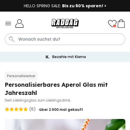
HELLO SPRING SALE:
Bis zu 60% sparen! >
Skip to Content
0
Bezahle mit Klarna
Socken
Badelatschen
Tasse
Handtuch
Aperol
Personalisierbar
Personalisierbares Aperol Glas mit
Personalisierbar
Personalisierbares Aperol
Jahreszahl
Spritz Glas mit Name
Dein Lieblingsglas zum Lieblingsdrink.
über 22.600
24,99 €
mal gekauft
(6)
über 2.900
mal gekauft
Personalisierbar
Personalisierbare Eierbecher
2er-Set mit Gesicht