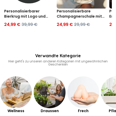
Personalisierbarer
Personalisierbare
Per
Bierkrug mit Logo und
Champagnerschale mit
Esp
Gesicht
Text
24,99 €
39,99 €
24,99 €
29,99 €
24
Verwandte Kategorie
Hier geht's zu unseren anderen Kategorien mit ungewöhnlichen
Geschenken
Wellness
Draussen
Frech
Pfl