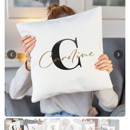
über 1.200
29,99 €
mal gekauft
Personalisierbar
Personalisierbarer Bierkrug
mit Logo und Gesicht
über 68.600
39,99 €
mal gekauft
Personalisierbar
Personalisierbarer Pullover
mit deiner Zeichnung vorne
und hinten
über 600
mal
49,99 €
gekauft
Personalisierbar
Personalisierbares
Geschenkpapier mit Gesicht
über 16.800
19,99 €
mal gekauft