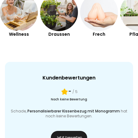
Wellness
Draussen
Frech
Pfl
Kundenbewertungen
-
/ 5
Noch keine Bewertung
Schade,
Personalisierbarer Kissenbezug mit Monogramm
hat
noch keine Bewertungen.
Jetzt bewerten