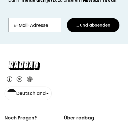
Dann
melde dich jetzt
zu unserem
NEWSLETTER an
:
... und absenden
Deutschland
Noch Fragen?
Über radbag