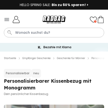
HELLO SPRING SALE:
Bis zu 60% sparen! >
Skip to Content
0
Bezahle mit Klarna
Socken
Badelatschen
Tasse
Handtuch
Aperol
Startseite
Empfänger Geschenke
Geschenke für Männer
Personalisi
Personalisierbar
Personalisierbar
neu
Personalisierbares Aperol
Spritz Glas mit Name
Personalisierbarer Kissenbezug mit
über 22.600
Monogramm
24,99 €
mal gekauft
Dein persönlicher Kissenbezug.
Personalisierbar
Personalisierbare Eierbecher
2er-Set mit Gesicht