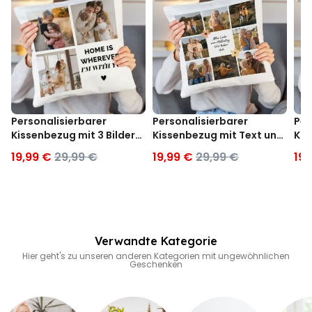
Personalisierbarer
Personalisierbarer
Per
Kissenbezug mit 3 Bildern
Kissenbezug mit Text und
Kis
und Text
Symbole
Fot
19,99 €
29,99 €
19,99 €
29,99 €
19,
Verwandte Kategorie
Hier geht's zu unseren anderen Kategorien mit ungewöhnlichen
Geschenken