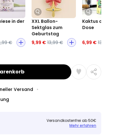
iese in der
XXL Ballon-
Kaktus aus der
XX
Sektglas zum
Dose
Geburtstag
2,99 €
9,99 €
13,99 €
6,99 €
13,99 €
7,
Warenkorb
neller Versand
dung
Versandkostenfrei ab 50€
Mehr erfahren