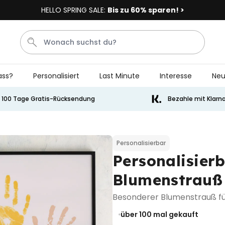
HELLO SPRING SALE:
Bis zu 60% sparen! >
ass?
Personalisiert
Last Minute
Interesse
Neu
Socken
Badelatschen
Tasse
Handtuch
Aperol
100 Tage Gratis-Rücksendung
Bezahle mit Klarn
Personalisierbar
Personalisierbares Aperol
Spritz Glas mit Name
Personalisierbar
Personalisier
über 22.600
24,99 €
mal gekauft
Blumenstrauß
Personalisierbar
Personalisierbare Eierbecher
Besonderer Blumenstrauß fü
2er-Set mit Gesicht
über 100
mal gekauft
über 1.200
29,99 €
mal gekauft