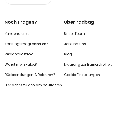
Noch Fragen?
Über radbag
Kundendienst
Unser Team
Zahlungsmöglichkeiten?
Jobs bei uns
Versandkosten?
Blog
Wo ist mein Paket?
Erklärung zur Barrierefreiheit
Rücksendungen & Retouren?
Cookie Einstellungen
Hier geht's zu den
am häufigsten
gestellten
Fragen (FAQs) - und
Antworten!
Partnerinfo
Pressekontakt
B2B Anfragen
Content Creator