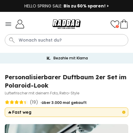
HELLO SPRING SALE:
Bis zu 60% sparen! >
Skip to Content
0
Bezahle mit Klarna
Socken
Badelatschen
Tasse
Handtuch
Aperol
Personalisierbarer Duftbaum 2er Set im
Polaroid-Look
Personalisierbar
Personalisierbares Aperol
Lufterfrischer mit deinem Foto, Retro-Style
Spritz Glas mit Name
(19)
über 3.000
mal gekauft
über 22.600
24,99 €
mal gekauft
🔥
Fast weg
Personalisierbar
Personalisierbare Eierbecher
2er-Set mit Gesicht