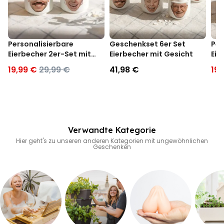
Personalisierbare
Geschenkset 6er Set
Per
Eierbecher 2er-Set mit
Eierbecher mit Gesicht
Eie
Gesicht
Mo
19,99 €
29,99 €
41,98 €
19,
Verwandte Kategorie
Hier geht's zu unseren anderen Kategorien mit ungewöhnlichen
Geschenken