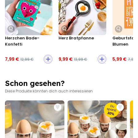
Duftbaum geben
Material: Unbeschichteter, naturweißer Karton/li>
Maße ca. 6 x 8 cm
Herzchen Bade-
Herz Bratpfanne
Geburtstag
Konfetti
Blumen
7,99 €
9,99 €
5,99 €
12,99 €
13,99 €
7,99
Schon gesehen?
Diese Produkte könnten dich auch interessieren