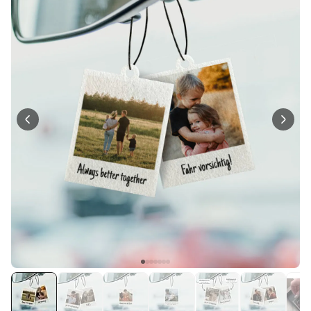
über 1.200
29,99 €
mal gekauft
Personalisierbar
Personalisierbarer Bierkrug
mit Logo und Gesicht
über 68.600
39,99 €
mal gekauft
Personalisierbar
Personalisierbarer Pullover
mit deiner Zeichnung vorne
und hinten
über 600
mal
49,99 €
gekauft
Personalisierbar
Personalisierbares
Geschenkpapier mit Gesicht
über 16.800
19,99 €
mal gekauft