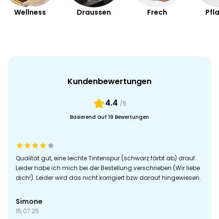
Wellness
Draussen
Frech
Pfl
Kundenbewertungen
4.4
/5
Basierend auf 19 Bewertungen
Qualität gut, eine leichte Tintenspur (schwarz färbt ab) drauf.
Leider habe ich mich bei der Bestellung verschrieben (Wir liebe
dich!). Leider wird das nicht korrigiert bzw darauf hingewiesen.
Simone
15.07.25