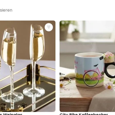
sieren
mit Name
s Weinglas
City Bike Kaffeebecher