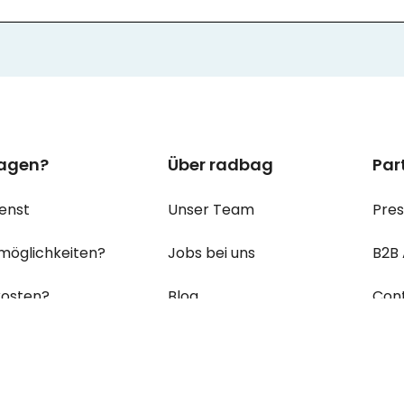
ragen?
Über radbag
Par
enst
Unser Team
Pre
möglichkeiten?
Jobs bei uns
B2B
osten?
Blog
Con
ein Paket?
Erklärung zur Barrierefreiheit
ungen & Retouren?
Cookie Einstellungen