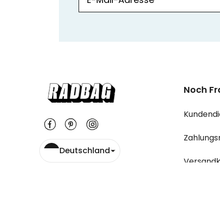
Noch F
Kundendi
Zahlungs
Deutschland
Versandk
Wo ist m
Rücksend