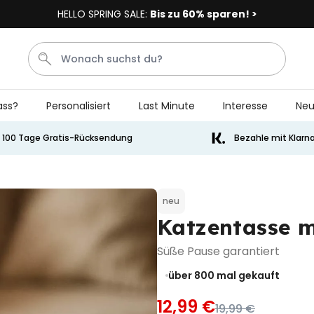
HELLO SPRING SALE:
Bis zu 60% sparen! >
ass?
Personalisiert
Last Minute
Interesse
Neu
Socken
Badelatschen
Tasse
Handtuch
Aperol
100 Tage Gratis-Rücksendung
Bezahle mit Klarn
Personalisierbar
Personalisierbares Aperol
Spritz Glas mit Name
neu
Katzentasse m
über 22.600
24,99 €
mal gekauft
Süße Pause garantiert
Personalisierbar
Personalisierbare Eierbecher
über 800
mal gekauft
2er-Set mit Gesicht
12,99 €
über 1.200
19,99 €
29,99 €
mal gekauft