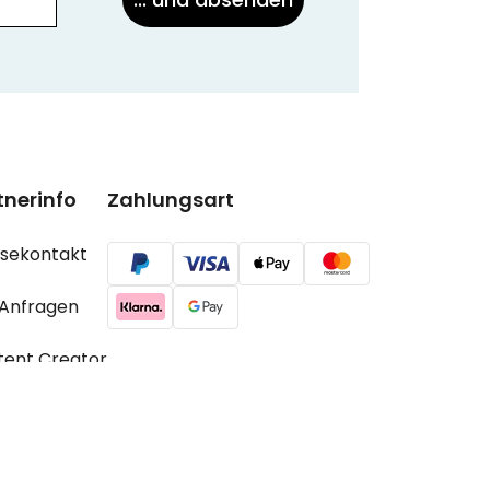
tnerinfo
Zahlungsart
ssekontakt
 Anfragen
tent Creator