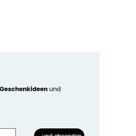
e Geschenkideen
und
... und absenden