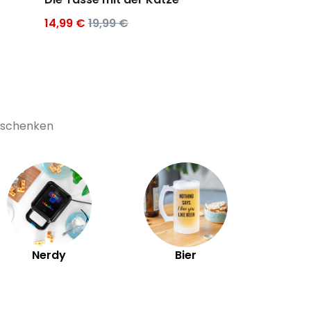
14,99 €
19,99 €
19,99 €
29,9
Geschenken
Ex
Nerdy
Bier