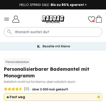
HELLO SPRING SALE:
Bis zu 60% sparen! >
Skip to Content
0
Bezahle mit Klarna
Socken
Badelatschen
Tasse
Handtuch
Aperol
Personalisierbar
Personalisierbarer Bademantel mit
Personalisierbar
Personalisierbares Aperol
Monogramm
Spritz Glas mit Name
Natürlich nicht nur für Mama, aber natürlich auch.
über 22.600
24,99 €
mal gekauft
(11)
über 3.000
mal gekauft
Personalisierbar
🔥
Fast weg
Personalisierbare Eierbecher
2er-Set mit Gesicht