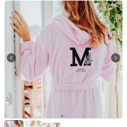
über 1.200
29,99 €
mal gekauft
Personalisierbar
Personalisierbarer Bierkrug
mit Logo und Gesicht
über 68.600
39,99 €
mal gekauft
Personalisierbar
Personalisierbarer Pullover
mit deiner Zeichnung vorne
und hinten
über 600
mal
49,99 €
gekauft
Personalisierbar
Personalisierbares
Geschenkpapier mit Gesicht
über 16.800
19,99 €
mal gekauft