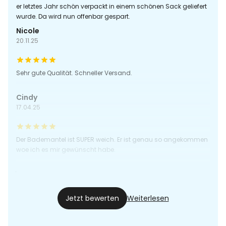
er letztes Jahr schön verpackt in einem schönen Sack geliefert
wurde. Da wird nun offenbar gespart.
Nicole
20.11.25
Sehr gute Qualität. Schneller Versand.
Cindy
17.04.25
Der Bademantel ist SUPER weich. Er ist genau so angekommen
woe ich es mir gewünscht habe.
Yvonne
16.11.24
Jetzt bewerten
Weiterlesen