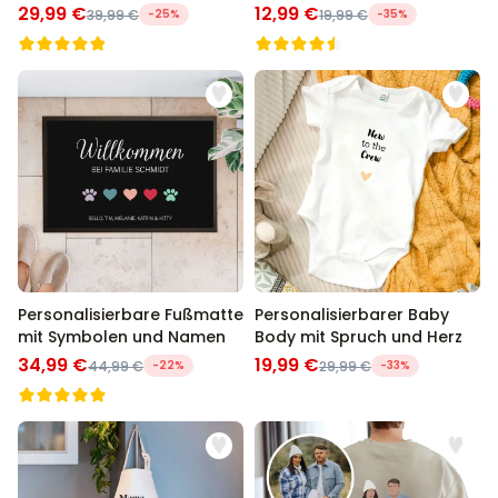
und Definition
29,99 €
12,99 €
39,99 €
-25%
19,99 €
-35%
Personalisierbare Fußmatte
Personalisierbarer Baby
mit Symbolen und Namen
Body mit Spruch und Herz
34,99 €
19,99 €
44,99 €
-22%
29,99 €
-33%