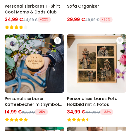
Personalisierbares T-Shirt
Sofa Organizer
Cool Moms & Dads Club
34,99 €
39,99 €
44,99 €
-22%
49,99 €
-20%
Personalisierbarer
Personalisierbares Foto
Kaffeebecher mit Symbol
Holzbild mit 4 Fotos
und Text
14,99 €
34,99 €
19,99 €
-25%
44,99 €
-22%