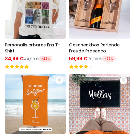
Personalisierbares Era T-
Geschenkbox Perlende
Shirt
Freude Prosecco
34,99 €
59,99 €
44,99 €
-22%
79,99 €
-25%