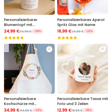
Personalisierbarer
Personalisierbares Aperol
Blumentopf mit
Spritz Glas mit Name
Geburtsblumen
24,99 €
16,99 €
34,99 €
-29%
24,99 €
-32%
Personalisierbare
Personalisierbare Tasse mit
Kochschürze mit
Foto und 3 Zeilen
Blumenkranz und Text
34,99 €
12,99 €
44,99 €
-22%
19,99 €
-35%