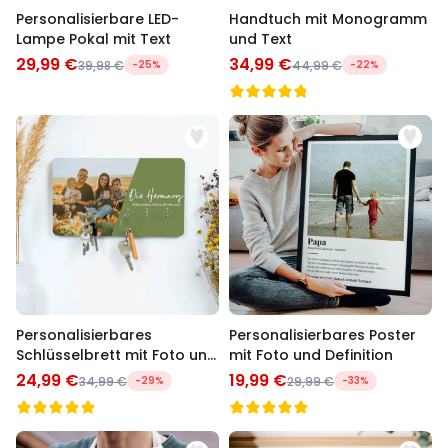
Personalisierbare LED-
Handtuch mit Monogramm
Lampe Pokal mit Text
und Text
29,99 €
34,99 €
39,98 €
-25%
44,99 €
-22%
Personalisierbares
Personalisierbares Poster
Schlüsselbrett mit Foto und
mit Foto und Definition
Text
24,99 €
19,99 €
34,99 €
-29%
29,99 €
-33%