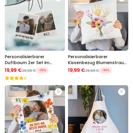
Personalisierbarer
Personalisierbarer
Duftbaum 2er Set im
Kissenbezug Blumenstrauß
Polaroid-Look
mit Handabdruck
19,99 €
19,99 €
29,99 €
-33%
29,99 €
-33%