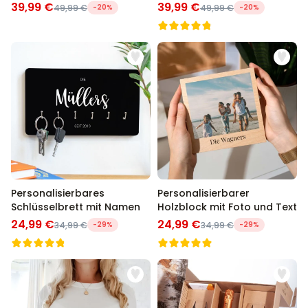
und hinten
und Text
39,99 €
39,99 €
49,99 €
-20%
49,99 €
-20%
Personalisierbares
Personalisierbarer
Schlüsselbrett mit Namen
Holzblock mit Foto und Text
24,99 €
24,99 €
34,99 €
-29%
34,99 €
-29%