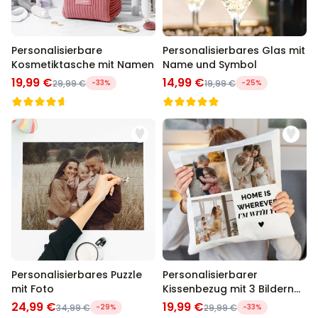
Personalisierbare
Personalisierbares Glas mit
Kosmetiktasche mit Namen
Name und Symbol
19,99 €
14,99 €
29,99 €
-33%
19,99 €
-25%
Personalisierbares Puzzle
Personalisierbarer
mit Foto
Kissenbezug mit 3 Bildern
und Text
24,99 €
19,99 €
34,99 €
-29%
29,99 €
-33%