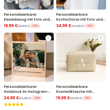
Personalisierbarer
Personalisierbare
Kissenbezug mit Foto und
Kochschürze mit Foto und
Text
Text
19,99 €
34,99 €
29,99 €
-33%
44,99 €
-22%
Personalisierbarer
Personalisierbare
Holzblock im Instagram-
Kosmetiktasche mit
Style
Monogram
24,99 €
19,99 €
34,99 €
-29%
29,99 €
-33%