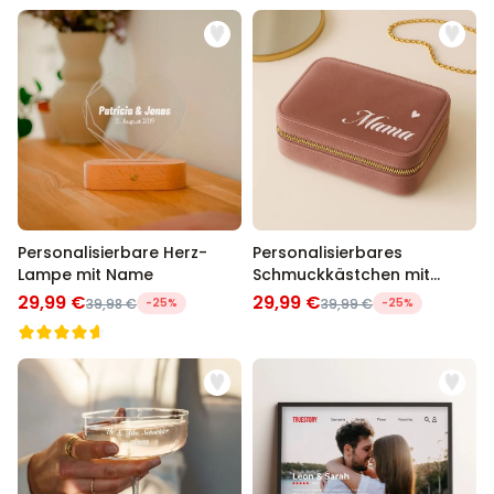
Personalisierbare Herz-
Personalisierbares
Lampe mit Name
Schmuckkästchen mit
Name
29,99 €
29,99 €
39,98 €
-25%
39,99 €
-25%