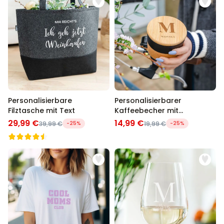
Personalisierbare
Personalisierbarer
Filztasche mit Text
Kaffeebecher mit
Monogramm
29,99 €
14,99 €
39,99 €
-25%
19,99 €
-25%