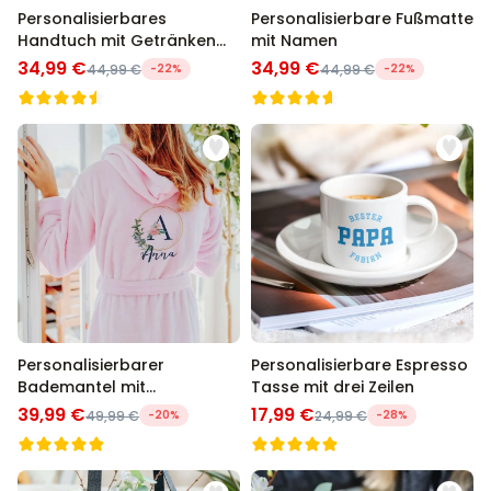
Personalisierbares
Personalisierbare Fußmatte
Handtuch mit Getränken
mit Namen
und Spruch
34,99 €
34,99 €
44,99 €
-22%
44,99 €
-22%
Personalisierbarer
Personalisierbare Espresso
Bademantel mit
Tasse mit drei Zeilen
Monogramm im
39,99 €
17,99 €
49,99 €
-20%
24,99 €
-28%
Blumenmuster