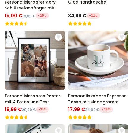
Personalisierbarer Acryl
Glas Handtasche
Schlüsselanhänger mit
Foto und Song
15,00 €
34,99 €
19,99 €
-25%
-22%
Personalisierbares Poster
Personalisierbare Espresso
mit 4 Fotos und Text
Tasse mit Monogramm
19,99 €
17,99 €
29,99 €
-33%
24,99 €
-28%