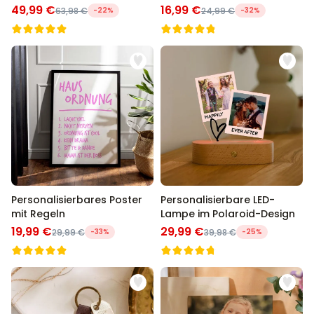
49,99 €
16,99 €
63,98 €
-22%
24,99 €
-32%
Personalisierbares Poster
Personalisierbare LED-
mit Regeln
Lampe im Polaroid-Design
19,99 €
29,99 €
29,99 €
-33%
39,98 €
-25%