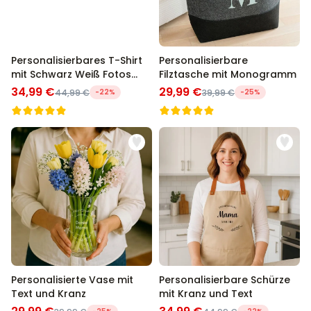
Personalisierbares T-Shirt
Personalisierbare
mit Schwarz Weiß Fotos
Filztasche mit Monogramm
und Text
34,99 €
29,99 €
44,99 €
-22%
39,99 €
-25%
Personalisierte Vase mit
Personalisierbare Schürze
Text und Kranz
mit Kranz und Text