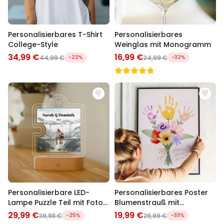
Personalisierbares T-Shirt
Personalisierbares
College-Style
Weinglas mit Monogramm
34,99 €
16,99 €
44,99 €
-22%
24,99 €
-32%
Personalisierbare LED-
Personalisierbares Poster
Lampe Puzzle Teil mit Foto
Blumenstrauß mit
und Text
Handabdruck
29,99 €
19,99 €
39,98 €
-25%
29,99 €
-33%