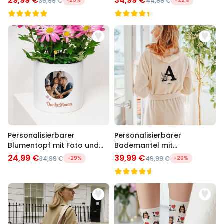
29,99 €
34,99 €
39,99 €
-25%
44,99 €
-22%
Personalisierbarer
Personalisierbarer
Blumentopf mit Foto und
Bademantel mit
Text
Monogramm
24,99 €
39,99 €
34,99 €
-29%
49,99 €
-20%