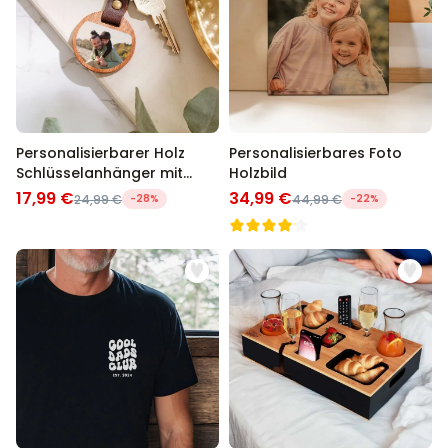
Personalisierbarer Holz
Personalisierbares Foto
Schlüsselanhänger mit
Holzbild
Foto
17,99 €
34,99 €
24,99 €
-28%
44,99 €
-22%