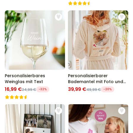
Personalisierbares
Personalisierbarer
Weinglas mit Text
Bademantel mit Foto und
Namen
16,99 €
39,99 €
24,99 €
-32%
49,99 €
-20%