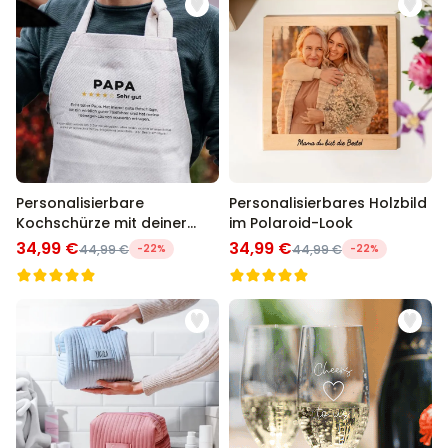
Personalisierbare
Personalisierbares Holzbild
Kochschürze mit deiner
im Polaroid-Look
Bewertung
34,99 €
34,99 €
44,99 €
-22%
44,99 €
-22%