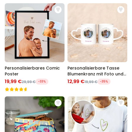
Personalisierbares Comic
Personalisierbare Tasse
Poster
Blumenkranz mit Foto und
Text
19,99 €
12,99 €
29,99 €
-33%
19,99 €
-35%