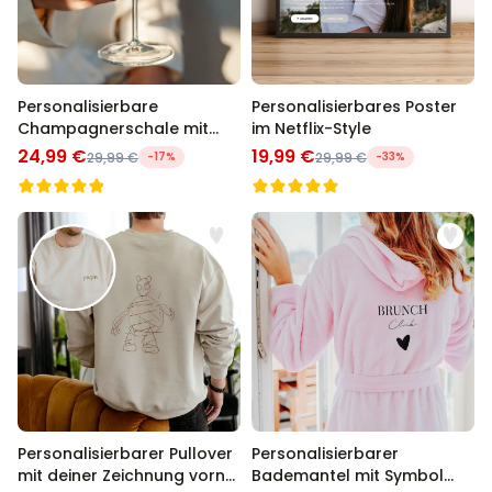
Personalisierbare
Personalisierbares Poster
Champagnerschale mit
im Netflix-Style
Text
24,99 €
19,99 €
29,99 €
-17%
29,99 €
-33%
Personalisierbarer Pullover
Personalisierbarer
mit deiner Zeichnung vorne
Bademantel mit Symbol