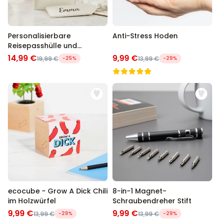
Personalisierbare
Anti-Stress Hoden
Reisepasshülle und
Koffertag mit Text
14,99 €
9,99 €
19,99 €
-25%
13,99 €
-29%
ecocube - Grow A Dick Chili
8-in-1 Magnet-
im Holzwürfel
Schraubendreher Stift
9,99 €
9,99 €
13,99 €
-29%
13,99 €
-29%