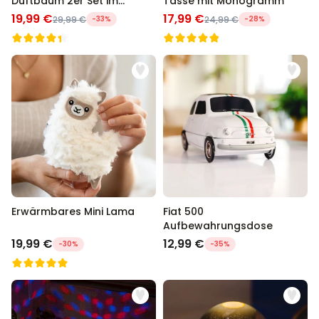
Duftbaum 2er Set im
Tasse mit Monogramm
Polaroid-Look
19,99 €
17,99 €
29,99 €
-33%
24,99 €
-28%
Erwärmbares Mini Lama
Fiat 500
Aufbewahrungsdose
19,99 €
12,99 €
-30%
-35%