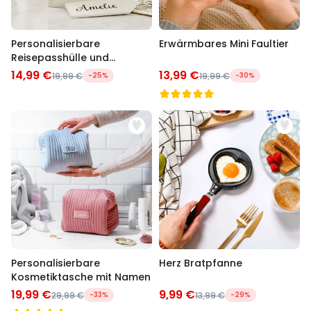
Personalisierbare
Erwärmbares Mini Faultier
Reisepasshülle und
Koffertag mit Monogramm
14,99 €
13,99 €
19,99 €
-25%
19,99 €
-30%
Personalisierbare
Herz Bratpfanne
Kosmetiktasche mit Namen
19,99 €
9,99 €
29,99 €
-33%
13,99 €
-29%