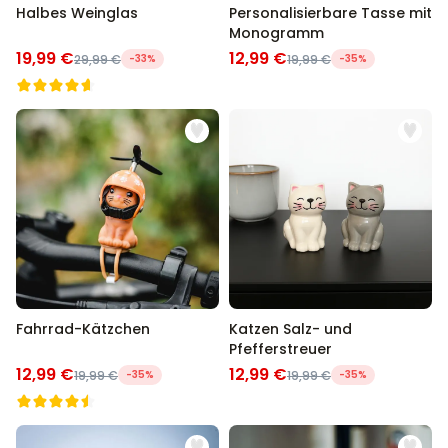
Halbes Weinglas
Personalisierbare Tasse mit
Monogramm
19,99 €
12,99 €
29,99 €
-33%
19,99 €
-35%
Fahrrad-Kätzchen
Katzen Salz- und
Pfefferstreuer
12,99 €
12,99 €
19,99 €
-35%
19,99 €
-35%