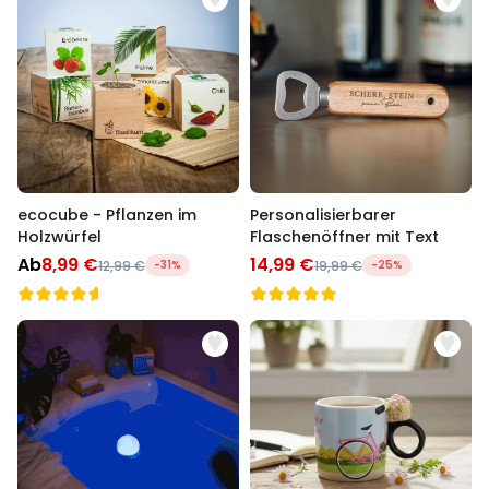
ecocube - Pflanzen im
Personalisierbarer
Holzwürfel
Flaschenöffner mit Text
Ab
8,99 €
14,99 €
12,99 €
-31%
19,99 €
-25%