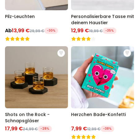
Pilz-Leuchten
Personalisierbare Tasse mit
deinem Haustier
Ab
13,99 €
12,99 €
29,99 €
-30%
19,99 €
-35%
Shots on the Rock -
Herzchen Bade-Konfetti
Schnapsgläser
17,99 €
7,99 €
24,99 €
-28%
12,99 €
-38%