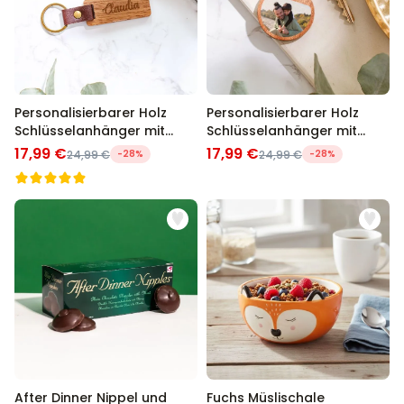
Personalisierbarer Holz
Personalisierbarer Holz
Schlüsselanhänger mit
Schlüsselanhänger mit
Name
Foto
17,99 €
17,99 €
24,99 €
-28%
24,99 €
-28%
After Dinner Nippel und
Fuchs Müslischale