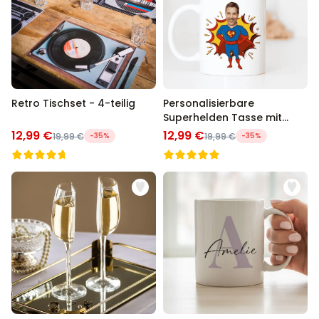
Retro Tischset - 4-teilig
Personalisierbare
Superhelden Tasse mit
Gesicht
12,99 €
12,99 €
19,99 €
-35%
19,99 €
-35%