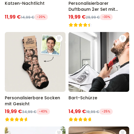
Katzen-Nachtlicht
Personalisierbarer
Duftbaum 2er Set mit
Gesicht
11,99 €
19,99 €
14,99 €
-20%
29,99 €
-33%
Personalisierbare Socken
Bart-Schürze
mit Gesicht
19,99 €
14,99 €
34,99 €
-43%
19,99 €
-25%