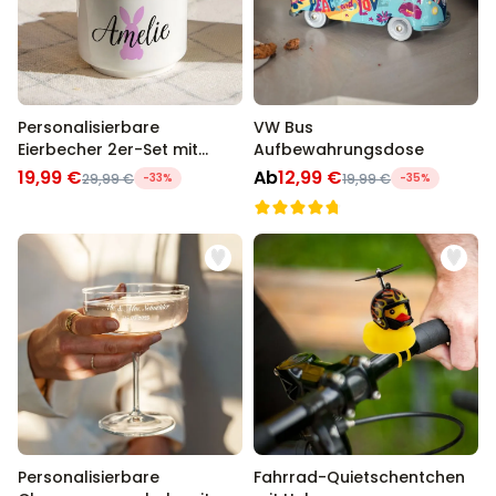
Personalisierbare
VW Bus
Eierbecher 2er-Set mit
Aufbewahrungsdose
Symbol und Name
19,99 €
Ab
12,99 €
29,99 €
-33%
19,99 €
-35%
Personalisierbare
Fahrrad-Quietschentchen