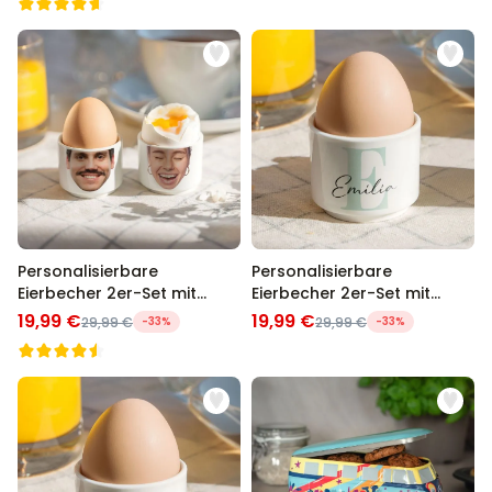
Personalisierbare
Personalisierbare
Eierbecher 2er-Set mit
Eierbecher 2er-Set mit
Gesicht
Monogramm
19,99 €
19,99 €
29,99 €
-33%
29,99 €
-33%