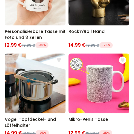
Personalisierbare Tasse mit
Rock'n'Roll Hand
Foto und 3 Zeilen
12,99 €
14,99 €
19,99 €
-35%
19,99 €
-25%
Vogel Topfdeckel- und
Mikro-Penis Tasse
Löffelhalter
14,99 €
12,99 €
19,99 €
-25%
19,99 €
-35%