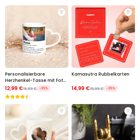
Personalisierbare
Kamasutra Rubbelkarten
Herzhenkel-Tasse mit Foto
und Definition
12,99 €
14,99 €
19,99 €
-35%
19,99 €
-25%