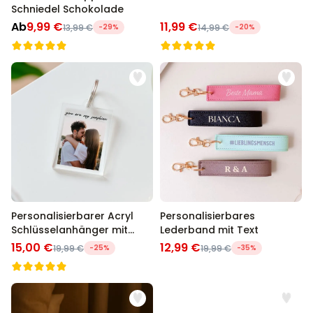
Schniedel Schokolade
Ab
9,99 €
11,99 €
13,99 €
-29%
14,99 €
-20%
Personalisierbarer Acryl
Personalisierbares
Schlüsselanhänger mit
Lederband mit Text
Foto und Text
15,00 €
12,99 €
19,99 €
-25%
19,99 €
-35%