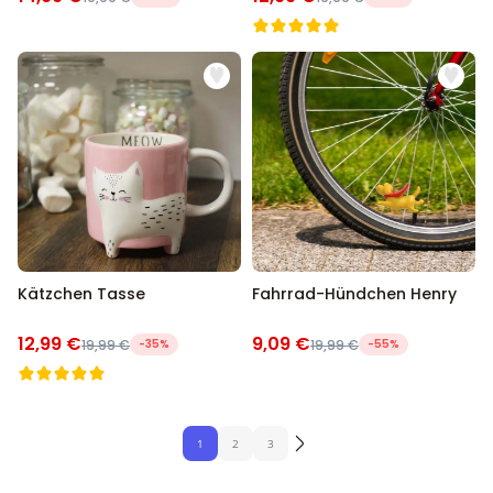
Kätzchen Tasse
Fahrrad-Hündchen Henry
12,99 €
9,09 €
19,99 €
-35%
19,99 €
-55%
1
2
3