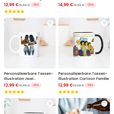
12,99 €
14,99 €
19,99 €
-35%
19,99 €
-25%
Personalisierbare Tassen-
Personalisierbare Tassen-
Illustration zwei
Illustration Cartoon Familie
Freundinnen
12,99 €
12,99 €
19,99 €
-35%
19,99 €
-35%