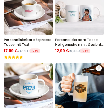
Personalisierbare Espresso
Personalisierbare Tasse
Tasse mit Text
Heiligenschein mit Gesicht
und Text
17,99 €
12,99 €
24,99 €
-28%
19,99 €
-35%