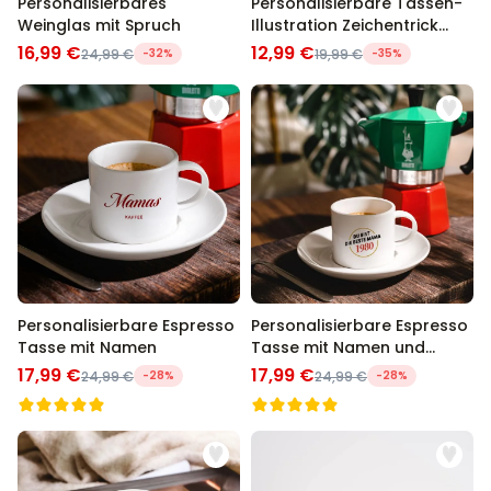
Personalisierbares
Personalisierbare Tassen-
Weinglas mit Spruch
Illustration Zeichentrick
Familie
16,99 €
12,99 €
24,99 €
-32%
19,99 €
-35%
Personalisierbare Espresso
Personalisierbare Espresso
Tasse mit Namen
Tasse mit Namen und
Jahreszahl
17,99 €
17,99 €
24,99 €
-28%
24,99 €
-28%