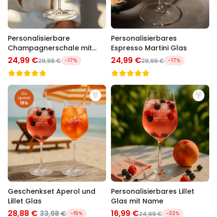
Personalisierbare
Personalisierbares
Champagnerschale mit
Espresso Martini Glas
Text
24,99 €
24,99 €
29,99 €
-17%
29,99 €
-17%
Geschenkset Aperol und
Personalisierbares Lillet
Lillet Glas
Glas mit Name
28,88 €
16,99 €
33,98 €
-15%
24,99 €
-32%