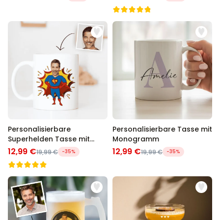
Personalisierbare
Personalisierbare Tasse mit
Superhelden Tasse mit
Monogramm
Gesicht
12,99 €
12,99 €
19,99 €
-35%
19,99 €
-35%