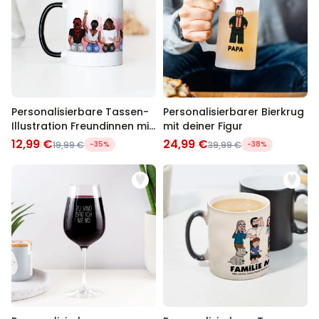
Personalisierbare Tassen-
Personalisierbarer Bierkrug
Illustration Freundinnen mit
mit deiner Figur
Text
12,99 €
24,99 €
19,99 €
-35%
39,99 €
-38%