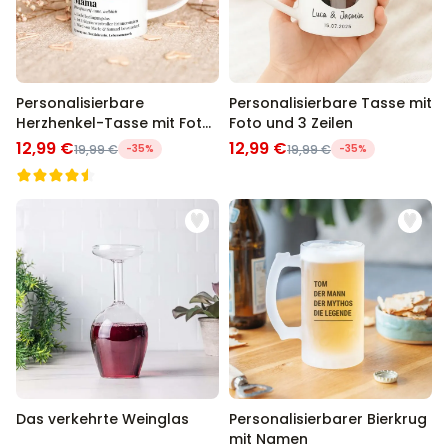
Personalisierbare
Personalisierbare Tasse mit
Herzhenkel-Tasse mit Foto
Foto und 3 Zeilen
und Definition
12,99 €
12,99 €
19,99 €
-35%
19,99 €
-35%
Das verkehrte Weinglas
Personalisierbarer Bierkrug
mit Namen