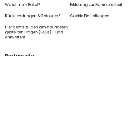
Wo ist mein Paket?
Erklärung zur Barrierefreiheit
Rücksendungen & Retouren?
Cookie Einstellungen
Hier geht's zu den
am häufigsten
gestellten
Fragen (FAQs) - und
Antworten!
Partnerinfo
Pressekontakt
B2B Anfragen
Content Creator
Zahlungsart
AGB
Sicherheit und Datenschutz
Impressum