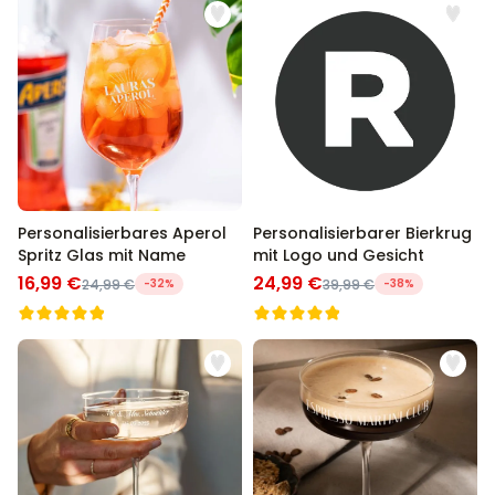
möglich.
über 1.200
29,99 €
mal gekauft
Personalisierbar
Personalisierbarer Bierkrug
mit Logo und Gesicht
über 68.600
39,99 €
mal gekauft
Personalisierbar
Personalisierbarer Pullover
Personalisierbares Aperol
Personalisierbarer Bierkrug
mit deiner Zeichnung vorne
Spritz Glas mit Name
mit Logo und Gesicht
und hinten
16,99 €
24,99 €
24,99 €
-32%
39,99 €
-38%
über 600
mal
49,99 €
gekauft
Personalisierbar
Personalisierbares
Geschenkpapier mit Gesicht
über 16.800
19,99 €
mal gekauft