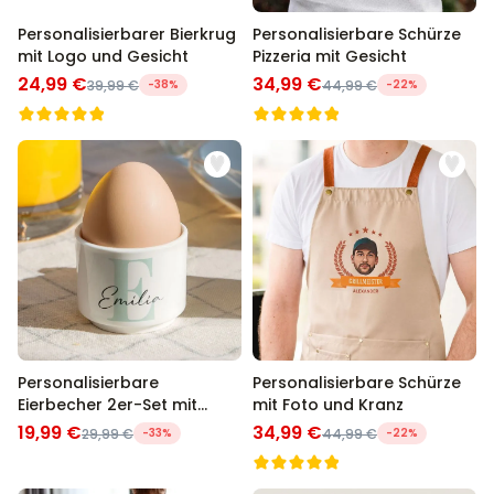
Personalisierbarer Bierkrug
Personalisierbare Schürze
mit Logo und Gesicht
Pizzeria mit Gesicht
24,99 €
34,99 €
39,99 €
-38%
44,99 €
-22%
Personalisierbare
Personalisierbare Schürze
Eierbecher 2er-Set mit
mit Foto und Kranz
Monogramm
19,99 €
34,99 €
29,99 €
-33%
44,99 €
-22%