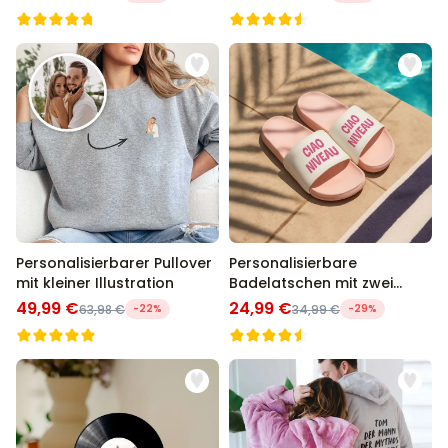
Personalisierbarer Pullover
Personalisierbare
mit kleiner Illustration
Badelatschen mit zwei
Zeilen
49,99 €
24,99 €
63,98 €
-22%
34,99 €
-29%