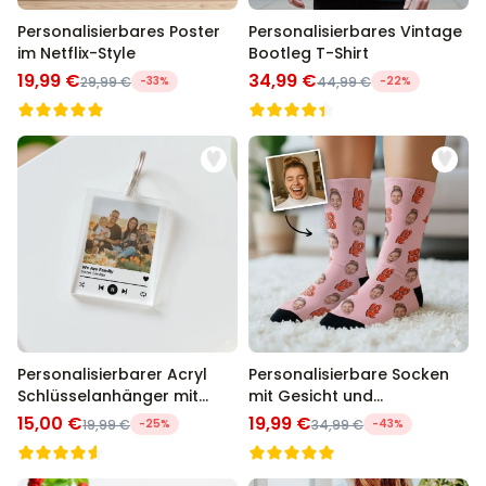
Personalisierbares Poster
Personalisierbares Vintage
im Netflix-Style
Bootleg T-Shirt
19,99 €
34,99 €
29,99 €
-33%
44,99 €
-22%
Personalisierbarer Acryl
Personalisierbare Socken
Schlüsselanhänger mit
mit Gesicht und
Foto und Song
verschiedenen Designs
15,00 €
19,99 €
19,99 €
-25%
34,99 €
-43%