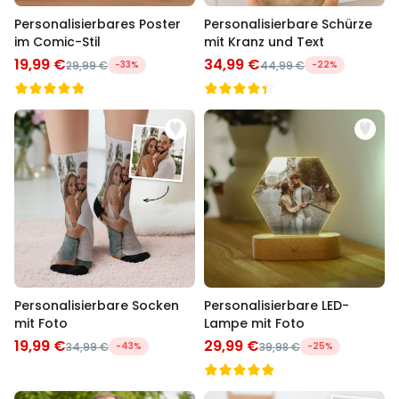
Personalisierbares Poster
Personalisierbare Schürze
im Comic-Stil
mit Kranz und Text
19,99 €
34,99 €
29,99 €
-33%
44,99 €
-22%
Personalisierbare Socken
Personalisierbare LED-
mit Foto
Lampe mit Foto
19,99 €
29,99 €
34,99 €
-43%
39,98 €
-25%