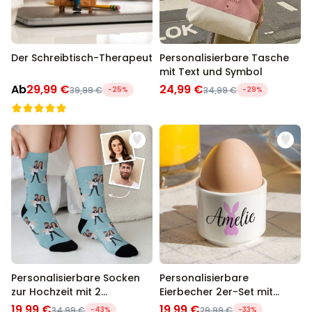
Der Schreibtisch-Therapeut
Personalisierbare Tasche
mit Text und Symbol
Ab
29,99 €
24,99 €
39,99 €
-25%
34,99 €
-29%
Personalisierbare Socken
Personalisierbare
zur Hochzeit mit 2
Eierbecher 2er-Set mit
Gesichtern
Symbol und Name
19,99 €
19,99 €
34,99 €
-43%
29,99 €
-33%