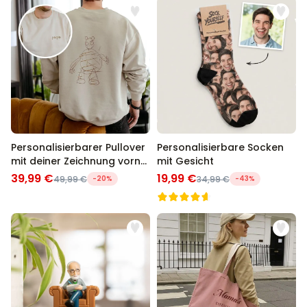
Personalisierbarer Pullover
Personalisierbare Socken
mit deiner Zeichnung vorne
mit Gesicht
und hinten
39,99 €
19,99 €
49,99 €
-20%
34,99 €
-43%