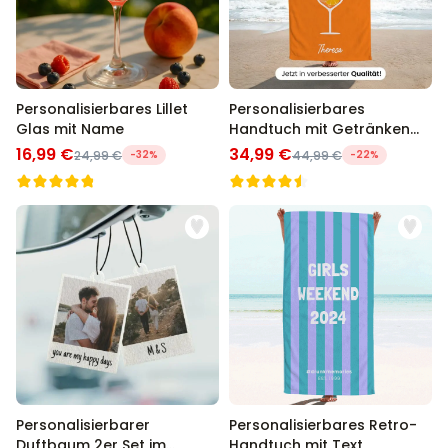
Personalisierbares Lillet
Personalisierbares
Glas mit Name
Handtuch mit Getränken
und Spruch
16,99 €
34,99 €
24,99 €
-32%
44,99 €
-22%
Personalisierbarer
Personalisierbares Retro-
Duftbaum 2er Set im
Handtuch mit Text