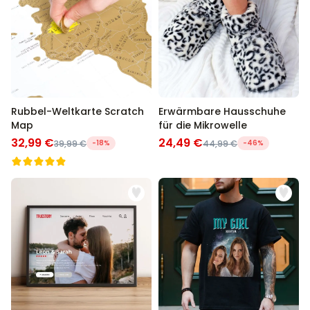
Rubbel-Weltkarte Scratch
Erwärmbare Hausschuhe
Map
für die Mikrowelle
32,99 €
24,49 €
39,99 €
-18%
44,99 €
-46%