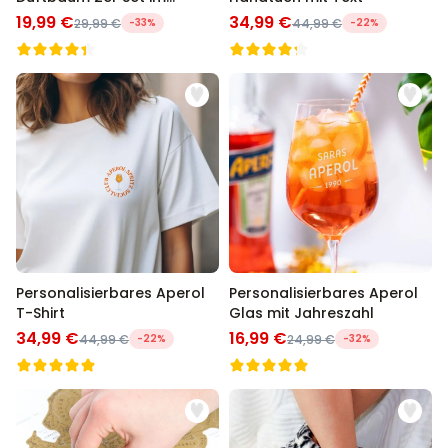
Polaroid-Look
19,99 €
34,99 €
29,99 €
-33%
44,99 €
-22%
Personalisierbares Aperol
Personalisierbares Aperol
T-Shirt
Glas mit Jahreszahl
34,99 €
16,99 €
44,99 €
-22%
24,99 €
-32%