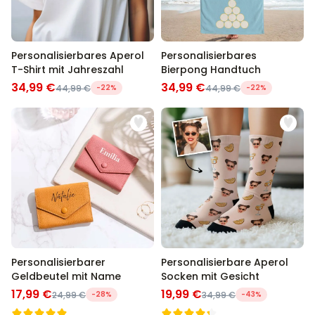
Personalisierbares Aperol
Personalisierbares
T-Shirt mit Jahreszahl
Bierpong Handtuch
34,99 €
34,99 €
44,99 €
-22%
44,99 €
-22%
Personalisierbarer
Personalisierbare Aperol
Geldbeutel mit Name
Socken mit Gesicht
17,99 €
19,99 €
24,99 €
-28%
34,99 €
-43%