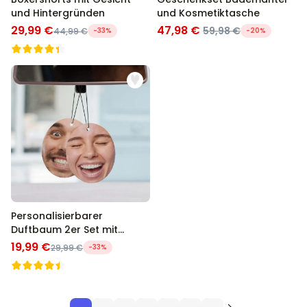
und Hintergründen
und Kosmetiktasche
29,99 €
47,98 €
59,98 €
44,99 €
-33%
-20%
Personalisierbarer
Duftbaum 2er Set mit
Gesicht
19,99 €
29,99 €
-33%