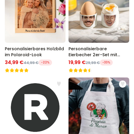
Personalisierbares Holzbild
Personalisierbare
im Polaroid-Look
Eierbecher 2er-Set mit
Gesicht
34,99 €
19,99 €
44,99 €
-22%
29,99 €
-33%