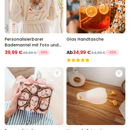
Personalisierbarer
Glas Handtasche
Bademantel mit Foto und
Namen
39,99 €
Ab
34,99 €
49,99 €
-20%
44,99 €
-22%