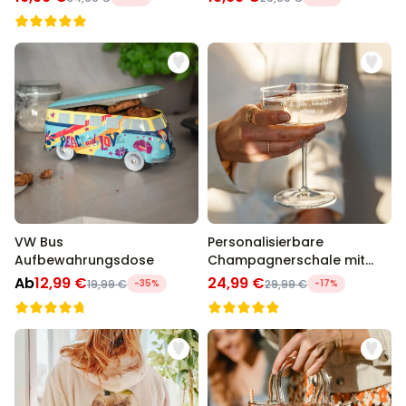
VW Bus
Personalisierbare
Aufbewahrungsdose
Champagnerschale mit
Text
Ab
12,99 €
24,99 €
19,99 €
-35%
29,99 €
-17%