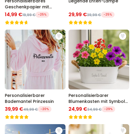
Personalisierbares
Liegende Enten-Lampe
Geschenkpapier mit
Gesicht
14,99 €
29,99 €
19,99 €
-25%
39,99 €
-25%
Personalisierbarer
Personalisierbarer
Bademantel Prinzessin
Blumenkasten mit Symbol
und Text
39,99 €
24,99 €
49,99 €
-20%
34,99 €
-29%