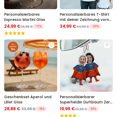
Personalisierbares
Personalisierbares T-Shirt
Espresso Martini Glas
mit deiner Zeichnung vorne
und hinten
24,99 €
34,99 €
29,99 €
-17%
44,99 €
-22%
Geschenkset Aperol und
Personalisierbarer
Lillet Glas
Superheldin Duftbaum 2er
Set mit Gesicht
28,88 €
19,99 €
33,98 €
-15%
29,99 €
-33%