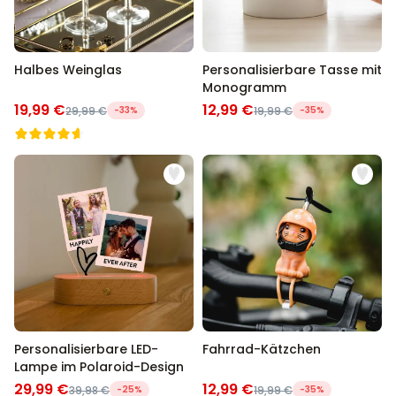
Halbes Weinglas
Personalisierbare Tasse mit
Monogramm
19,99 €
12,99 €
29,99 €
-33%
19,99 €
-35%
Personalisierbare LED-
Fahrrad-Kätzchen
Lampe im Polaroid-Design
29,99 €
12,99 €
39,98 €
-25%
19,99 €
-35%