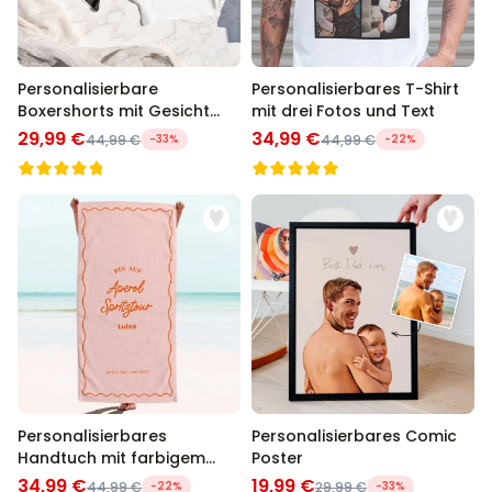
Personalisierbare
Personalisierbares T-Shirt
Boxershorts mit Gesicht
mit drei Fotos und Text
und Text
29,99 €
34,99 €
44,99 €
-33%
44,99 €
-22%
Personalisierbares
Personalisierbares Comic
Handtuch mit farbigem
Poster
Hintergrund und Text
34,99 €
19,99 €
44,99 €
-22%
29,99 €
-33%