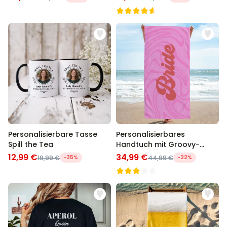
Personalisierbare Tasse
Personalisierbares
Spill the Tea
Handtuch mit Groovy-
Hintergrund und Text
12,99 €
34,99 €
19,99 €
-35%
44,99 €
-22%