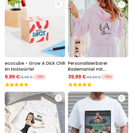
ecocube - Grow A Dick Chili
Personalisierbarer
im Holzwürfel
Bademantel mit
Monogramm im
9,99 €
39,99 €
13,99 €
-29%
49,99 €
-20%
Blumenmuster