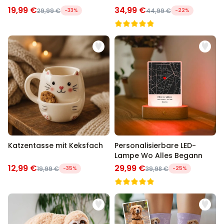
19,99 €
34,99 €
29,99 €
-33%
44,99 €
-22%
Katzentasse mit Keksfach
Personalisierbare LED-
Lampe Wo Alles Begann
12,99 €
29,99 €
19,99 €
-35%
39,98 €
-25%