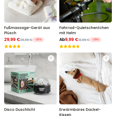
Fußmassage-Gerät aus
Fahrrad-Quietschentchen
Plüsch
mit Helm
29,99 €
Ab
9,99 €
39,99 €
-25%
13,99 €
-29%
Disco Duschlicht
Erwärmbares Dackel-
Kissen