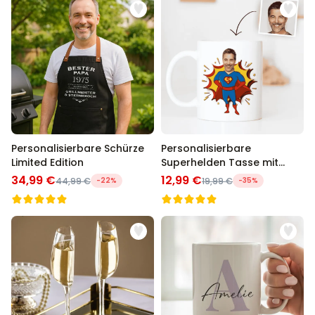
Personalisierbare Schürze
Personalisierbare
Limited Edition
Superhelden Tasse mit
Gesicht
34,99 €
12,99 €
44,99 €
-22%
19,99 €
-35%