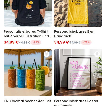
Personalisierbares T-Shirt
Personalisierbares Bier
mit Aperol Illustration und
Handtuch
Text
34,99 €
34,99 €
44,99 €
-22%
44,99 €
-22%
Tiki Cocktailbecher 4er-Set
Personalisierbares Poster
mit Regeln