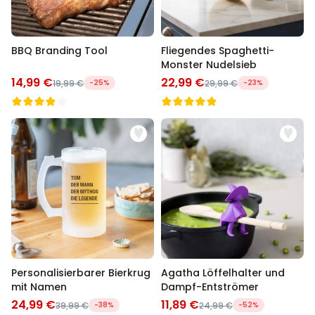
BBQ Branding Tool
Fliegendes Spaghetti-
Monster Nudelsieb
14,99 €
22,99 €
19,99 €
-25%
29,99 €
-23%
Personalisierbarer Bierkrug
Agatha Löffelhalter und
mit Namen
Dampf-Entströmer
24,99 €
11,89 €
39,99 €
-38%
24,99 €
-52%