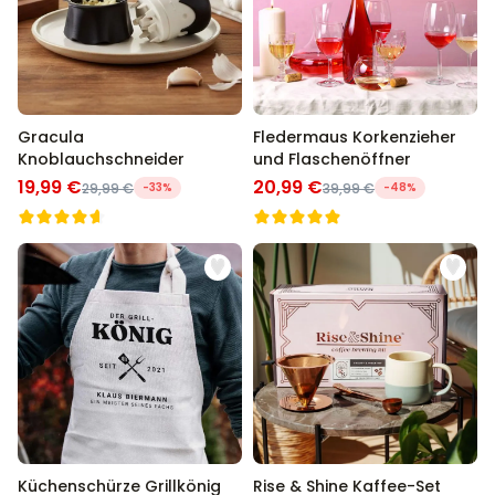
Gracula
Fledermaus Korkenzieher
Knoblauchschneider
und Flaschenöffner
19,99 €
20,99 €
29,99 €
-33%
39,99 €
-48%
Küchenschürze Grillkönig
Rise & Shine Kaffee-Set