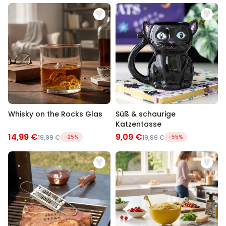
Whisky on the Rocks Glas
Süß & schaurige
Katzentasse
14,99 €
9,09 €
19,99 €
-25%
19,99 €
-55%