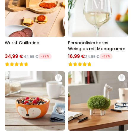
Wurst Guillotine
Personalisierbares
Weinglas mit Monogramm
34,99 €
16,99 €
44,99 €
-22%
24,99 €
-32%