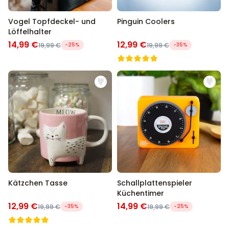
Vogel Topfdeckel- und
Pinguin Coolers
Löffelhalter
14,99 €
12,99 €
19,99 €
-25%
19,99 €
-35%
Kätzchen Tasse
Schallplattenspieler
Küchentimer
12,99 €
14,99 €
19,99 €
-35%
19,99 €
-25%