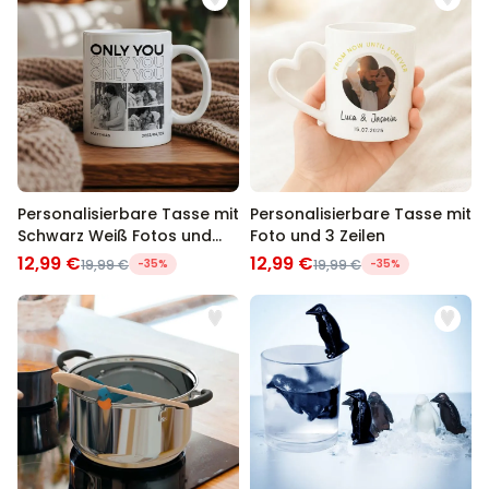
Personalisierbare Tasse mit
Personalisierbare Tasse mit
Schwarz Weiß Fotos und
Foto und 3 Zeilen
Text
12,99 €
12,99 €
19,99 €
-35%
19,99 €
-35%