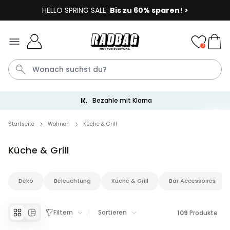
HELLO SPRING SALE:
Bis zu 60% sparen! >
Skip to Content
0
Bezahle mit Klarna
Socken
Badelatschen
Tasse
Handtuch
Aperol
Startseite
Wohnen
Küche & Grill
Küche & Grill
Personalisierbar
Personalisierbares Aperol
Spritz Glas mit Name
Deko
Beleuchtung
Küche & Grill
Bar Accessoires
über 22.600
24,99 €
mal gekauft
Personalisierbar
Filtern
Sortieren
109
Produkte
Personalisierbare Eierbecher
2er-Set mit Gesicht