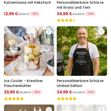
Katzentasse mit Keksfach
Personalisierbare Schürze
mit Kranz und Text
12,99 €
34,99 €
19,99 €
-35%
44,99 €
-22%
Ice Cooler - Kreativer
Personalisierbare Schürze
Flaschenkühler
Limited Edition
29,99 €
34,99 €
39,99 €
-25%
44,99 €
-22%