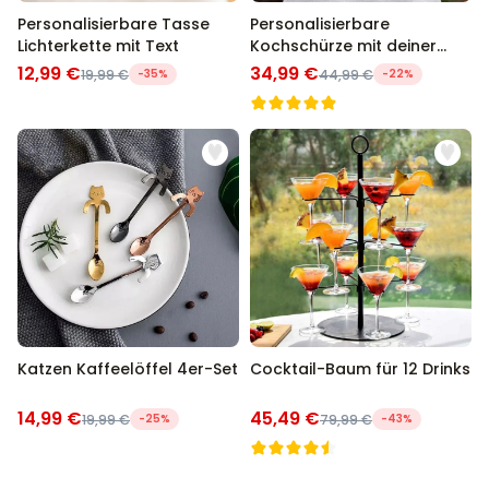
Personalisierbare Tasse
Personalisierbare
Lichterkette mit Text
Kochschürze mit deiner
Bewertung
12,99 €
34,99 €
19,99 €
-35%
44,99 €
-22%
Katzen Kaffeelöffel 4er-Set
Cocktail-Baum für 12 Drinks
14,99 €
45,49 €
19,99 €
-25%
79,99 €
-43%