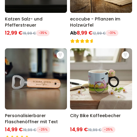
Katzen Salz- und
ecocube - Pflanzen im
Pfefferstreuer
Holzwürfel
12,99 €
Ab
8,99 €
19,99 €
-35%
12,99 €
-31%
Personalisierbarer
City Bike Kaffeebecher
Flaschenöffner mit Text
14,99 €
14,99 €
19,99 €
-25%
19,99 €
-25%