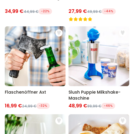
34,99 €
27,99 €
44,99 €
-22%
49,99 €
-44%
Flaschenöffner Axt
Slush Puppie Milkshake-
Maschine
16,99 €
48,99 €
24,99 €
-32%
89,99 €
-46%