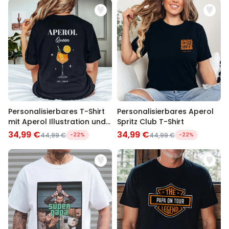
Personalisierbares T-Shirt
Personalisierbares Aperol
mit Aperol Illustration und
Spritz Club T-Shirt
Text
34,99 €
34,99 €
44,99 €
-22%
44,99 €
-22%