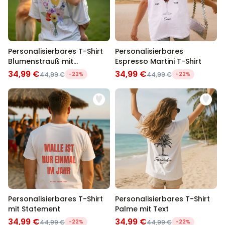
Personalisierbares T-Shirt
Personalisierbares
Blumenstrauß mit
Espresso Martini T-Shirt
Handabdruck
34,99 €
34,99 €
44,99 €
-22%
44,99 €
-22%
Personalisierbares T-Shirt
Personalisierbares T-Shirt
mit Statement
Palme mit Text
34,99 €
34,99 €
44,99 €
-22%
44,99 €
-22%