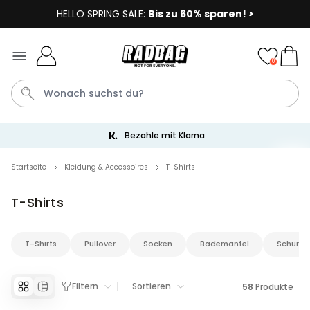
HELLO SPRING SALE:
Bis zu 60% sparen! >
Skip to Content
0
Bezahle mit Klarna
Socken
Badelatschen
Tasse
Handtuch
Aperol
Startseite
Kleidung & Accessoires
T-Shirts
T-Shirts
Personalisierbar
Personalisierbares Aperol
Spritz Glas mit Name
T-Shirts
Pullover
Socken
Bademäntel
Schürze
über 22.600
24,99 €
mal gekauft
Personalisierbar
Filtern
Sortieren
58
Produkte
Personalisierbare Eierbecher
2er-Set mit Gesicht