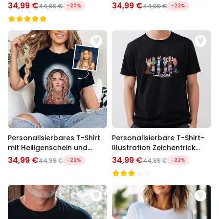
34,99 €
34,99 €
44,99 €
-22%
44,99 €
-22%
Personalisierbares T-Shirt
Personalisierbare T-Shirt-
mit Heiligenschein und
Illustration Zeichentrick
Gesicht
Familie
34,99 €
34,99 €
44,99 €
-22%
44,99 €
-22%