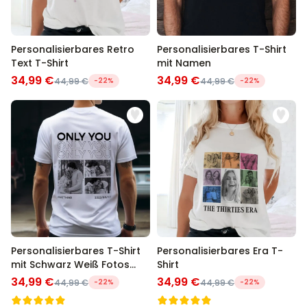
Personalisierbares Retro
Personalisierbares T-Shirt
Text T-Shirt
mit Namen
34,99 €
34,99 €
44,99 €
-22%
44,99 €
-22%
Personalisierbares T-Shirt
Personalisierbares Era T-
mit Schwarz Weiß Fotos
Shirt
und Text
34,99 €
34,99 €
44,99 €
-22%
44,99 €
-22%