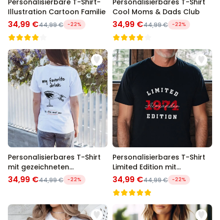
Personalisierbare T-Shirt-
Personalisierbares T-Shirt
Illustration Cartoon Familie
Cool Moms & Dads Club
34,99 €
34,99 €
44,99 €
-22%
44,99 €
-22%
Personalisierbares T-Shirt
Personalisierbares T-Shirt
mit gezeichneten
Limited Edition mit
Getränken und Text
Jahreszahl
34,99 €
34,99 €
44,99 €
-22%
44,99 €
-22%