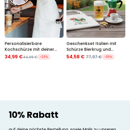
Personalisierbare
Geschenkset Italien mit
Kochschürze mit deiner
Schürze Bierkrug und
Zeichnung
Espresso Tasse
34,99 €
54,58 €
77,97 €
44,99 €
-22%
-30%
10% Rabatt
auf deine nächste Bestellung, sowie Mails zu unseren