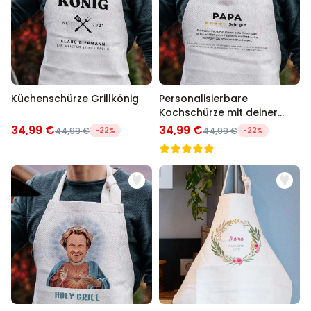
Küchenschürze Grillkönig
Personalisierbare
Kochschürze mit deiner
Bewertung
34,99 €
34,99 €
44,99 €
-22%
44,99 €
-22%