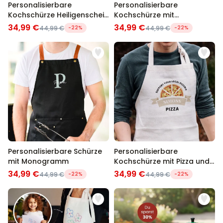
Personalisierbare
Personalisierbare
Kochschürze Heiligenschein
Kochschürze mit
mit Gesicht und Text
Blumenkranz und Text
34,99 €
34,99 €
44,99 €
-22%
44,99 €
-22%
Personalisierbare Schürze
Personalisierbare
mit Monogramm
Kochschürze mit Pizza und
Name
34,99 €
34,99 €
44,99 €
-22%
44,99 €
-22%