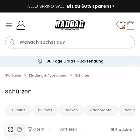
HELLO SPRING SALE:
Bis zu 60% sparen! >
Skip to Content
0
100 Tage Gratis-Rücksendung
Socken
Badelatschen
Tasse
Handtuch
Aperol
Startseite
Kleidung & Accessoires
Schürzen
Schürzen
Personalisierbar
Personalisierbares Aperol
Spritz Glas mit Name
T-Shirts
Pullover
Socken
Bademäntel
Schürze
über 22.600
24,99 €
mal gekauft
Personalisierbar
Filtern
Sortieren
16
Produkte
Personalisierbare Eierbecher
2er-Set mit Gesicht