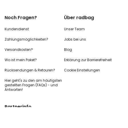
Noch Fragen?
Über radbag
Kundendienst
Unser Team
Zahlungsmöglichkeiten?
Jobs bei uns
Versandkosten?
Blog
Wo ist mein Paket?
Erklärung zur Barrierefreiheit
Rücksendungen & Retouren?
Cookie Einstellungen
Hier geht's zu den
am häufigsten
gestellten
Fragen (FAQs) - und
Antworten!
Partnerinfo
Pressekontakt
B2B Anfragen
Content Creator