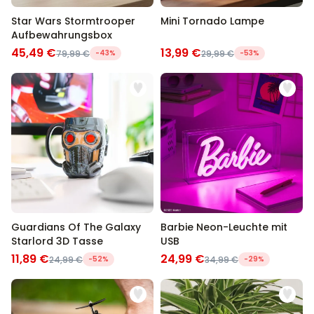
Star Wars Stormtrooper
Mini Tornado Lampe
Aufbewahrungsbox
45,49 €
13,99 €
79,99 €
-43%
29,99 €
-53%
Guardians Of The Galaxy
Barbie Neon-Leuchte mit
Starlord 3D Tasse
USB
11,89 €
24,99 €
24,99 €
-52%
34,99 €
-29%