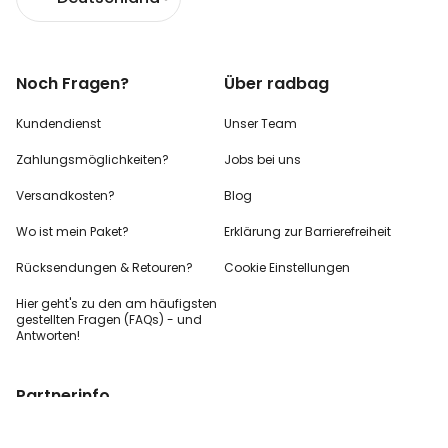
Noch Fragen?
Über radbag
Kundendienst
Unser Team
Zahlungsmöglichkeiten?
Jobs bei uns
Versandkosten?
Blog
Wo ist mein Paket?
Erklärung zur Barrierefreiheit
Rücksendungen & Retouren?
Cookie Einstellungen
Hier geht's zu den
am häufigsten
gestellten
Fragen (FAQs) - und
Antworten!
Partnerinfo
Pressekontakt
B2B Anfragen
Content Creator