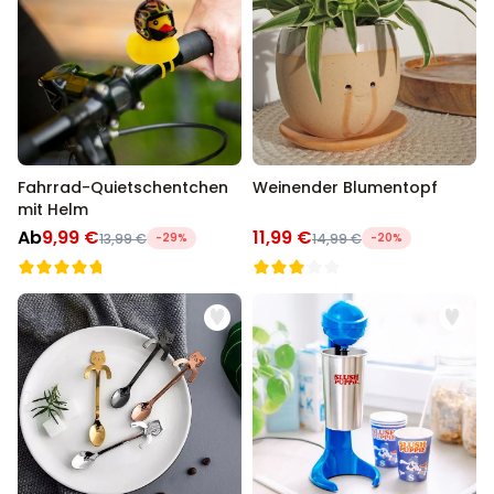
Fahrrad-Quietschentchen
Weinender Blumentopf
mit Helm
Ab
9,99 €
11,99 €
13,99 €
-29%
14,99 €
-20%