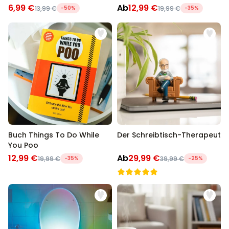
6,99 €
Ab
12,99 €
13,99 €
-50%
19,99 €
-35%
Buch Things To Do While
Der Schreibtisch-Therapeut
You Poo
12,99 €
Ab
29,99 €
19,99 €
-35%
39,99 €
-25%