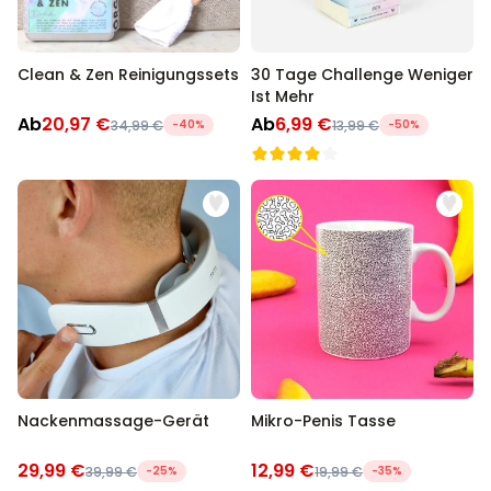
Clean & Zen Reinigungssets
30 Tage Challenge Weniger
Ist Mehr
Ab
20,97 €
Ab
6,99 €
34,99 €
-40%
13,99 €
-50%
Nackenmassage-Gerät
Mikro-Penis Tasse
29,99 €
12,99 €
39,99 €
-25%
19,99 €
-35%