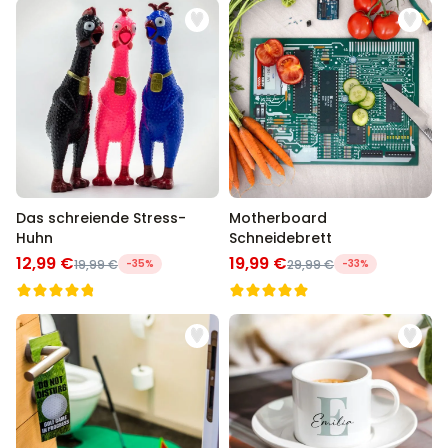
Das schreiende Stress-
Motherboard
Huhn
Schneidebrett
12,99 €
19,99 €
19,99 €
-35%
29,99 €
-33%