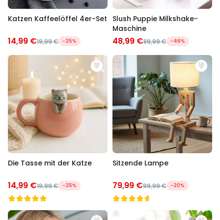
Katzen Kaffeelöffel 4er-Set
Slush Puppie Milkshake-
Maschine
14,99 €
48,99 €
19,99 €
-25%
89,99 €
-46%
Die Tasse mit der Katze
Sitzende Lampe
14,99 €
79,99 €
19,99 €
-25%
99,99 €
-20%