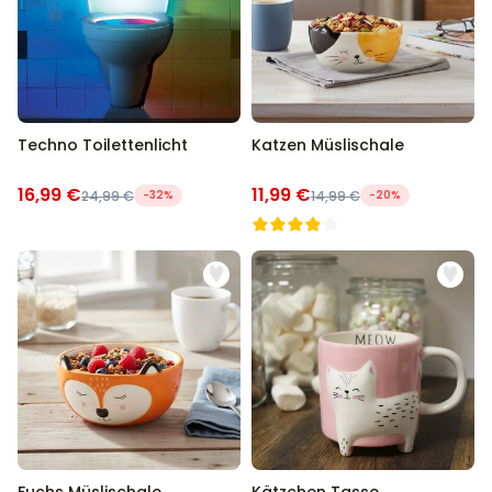
Techno Toilettenlicht
Katzen Müslischale
16,99 €
11,99 €
24,99 €
-32%
14,99 €
-20%