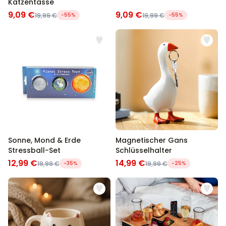
Katzentasse
9,09 €
9,09 €
19,99 €
-55%
19,99 €
-55%
Sonne, Mond & Erde
Magnetischer Gans
Stressball-Set
Schlüsselhalter
12,99 €
14,99 €
19,99 €
-35%
19,99 €
-25%