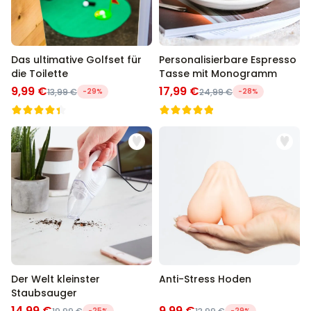
Das ultimative Golfset für
Personalisierbare Espresso
die Toilette
Tasse mit Monogramm
9,99 €
17,99 €
13,99 €
-29%
24,99 €
-28%
Der Welt kleinster
Anti-Stress Hoden
Staubsauger
14,99 €
9,99 €
-25%
-29%