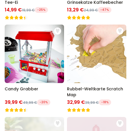
Tee-Ei
Grinsekatze Kaffeebecher
14,99 €
13,29 €
19,99 €
-25%
24,99 €
-47%
Candy Grabber
Rubbel-Weltkarte Scratch
Map
39,99 €
32,99 €
49,99 €
-20%
39,99 €
-18%