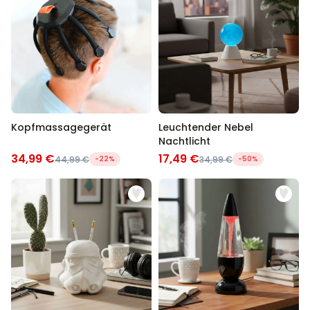
Kopfmassagegerät
Leuchtender Nebel
Nachtlicht
34,99 €
17,49 €
44,99 €
-22%
34,99 €
-50%