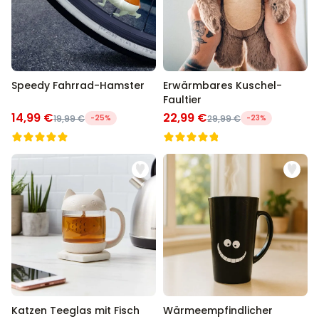
Speedy Fahrrad-Hamster
Erwärmbares Kuschel-
Faultier
14,99 €
22,99 €
19,99 €
-25%
29,99 €
-23%
Katzen Teeglas mit Fisch
Wärmeempfindlicher