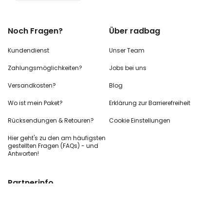
Noch Fragen?
Über radbag
Kundendienst
Unser Team
Zahlungsmöglichkeiten?
Jobs bei uns
Versandkosten?
Blog
Wo ist mein Paket?
Erklärung zur Barrierefreiheit
Rücksendungen & Retouren?
Cookie Einstellungen
Hier geht's zu den
am häufigsten
gestellten
Fragen (FAQs) - und
Antworten!
Partnerinfo
Pressekontakt
B2B Anfragen
Content Creator