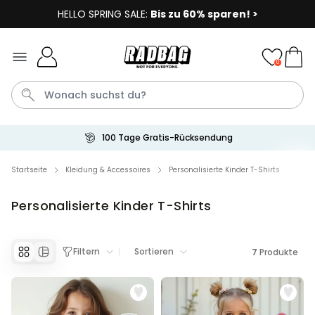
HELLO SPRING SALE:
Bis zu 60% sparen! >
Skip to Content
0
100 Tage Gratis-Rücksendung
Socken
Badelatschen
Tasse
Handtuch
Aperol
Startseite
Kleidung & Accessoires
Personalisierte Kinder T-Shirts
Personalisierte Kinder T-Shirts
Personalisierbar
Personalisierbares Aperol
Spritz Glas mit Name
über 22.600
Filtern
Sortieren
7
Produkte
24,99 €
mal gekauft
Personalisierbar
Personalisierbare Eierbecher
2er-Set mit Gesicht