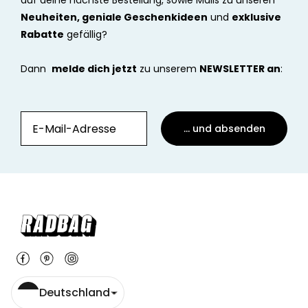
auf deine nächste Bestellung, sowie Mails zu unseren
Neuheiten, geniale Geschenkideen
und
exklusive
Rabatte
gefällig?
Dann
melde dich jetzt
zu unserem
NEWSLETTER an
:
... und absenden
Deutschland