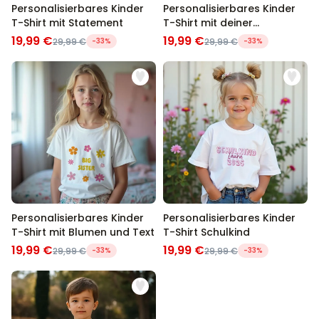
Personalisierbares Kinder
Personalisierbares Kinder
T-Shirt mit Statement
T-Shirt mit deiner
Zeichnung
19,99 €
19,99 €
29,99 €
-33%
29,99 €
-33%
Personalisierbares Kinder
Personalisierbares Kinder
T-Shirt mit Blumen und Text
T-Shirt Schulkind
19,99 €
19,99 €
29,99 €
-33%
29,99 €
-33%