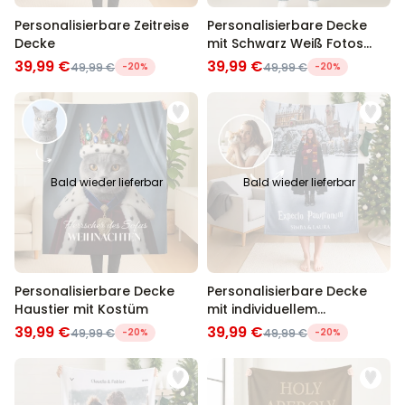
Personalisierbare Zeitreise
Personalisierbare Decke
Decke
mit Schwarz Weiß Fotos
und Text
39,99 €
39,99 €
49,99 €
-20%
49,99 €
-20%
Bald wieder lieferbar
Bald wieder lieferbar
Personalisierbare Decke
Personalisierbare Decke
Haustier mit Kostüm
mit individuellem
Zauberdesign
39,99 €
39,99 €
49,99 €
-20%
49,99 €
-20%