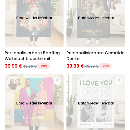
Bald wieder lieferbar
Bald wieder lieferbar
Personalisierbare Bootleg
Personalisierbare Gemälde
Weihnachtsdecke mit
Decke
Haustier
39,99 €
39,99 €
49,99 €
-20%
49,99 €
-20%
Bald wieder lieferbar
Bald wieder lieferbar