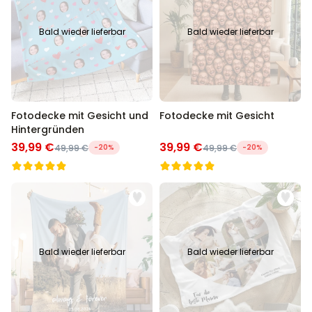
über 1.200
29,99 €
mal gekauft
Bald wieder lieferbar
Bald wieder lieferbar
Personalisierbar
Personalisierbarer Bierkrug
mit Logo und Gesicht
über 68.600
39,99 €
mal gekauft
Fotodecke mit Gesicht und
Fotodecke mit Gesicht
Hintergründen
Personalisierbar
Personalisierbarer Pullover
39,99 €
39,99 €
49,99 €
-20%
49,99 €
-20%
mit deiner Zeichnung vorne
und hinten
über 600
mal
49,99 €
gekauft
Personalisierbar
Personalisierbares
Geschenkpapier mit Gesicht
Bald wieder lieferbar
Bald wieder lieferbar
über 16.800
19,99 €
mal gekauft