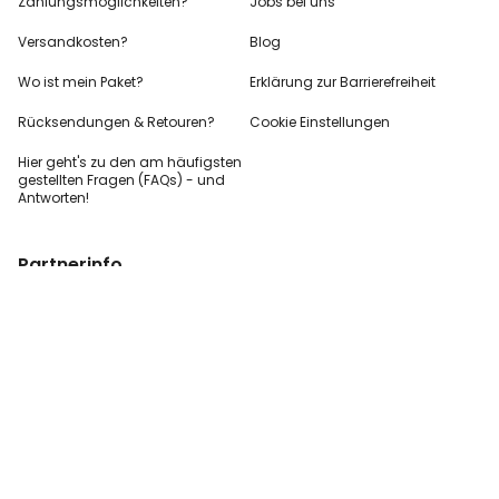
Zahlungsmöglichkeiten?
Jobs bei uns
Versandkosten?
Blog
Wo ist mein Paket?
Erklärung zur Barrierefreiheit
Rücksendungen & Retouren?
Cookie Einstellungen
Hier geht's zu den
am häufigsten
gestellten
Fragen (FAQs) - und
Antworten!
Partnerinfo
Pressekontakt
B2B Anfragen
Content Creator
Zahlungsart