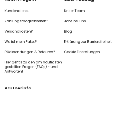
Kundendienst
Unser Team
Zahlungsmöglichkeiten?
Jobs bei uns
Versandkosten?
Blog
Wo ist mein Paket?
Erklärung zur Barrierefreiheit
Rücksendungen & Retouren?
Cookie Einstellungen
Hier geht's zu den
am häufigsten
gestellten
Fragen (FAQs) - und
Antworten!
Partnerinfo
Pressekontakt
B2B Anfragen
Content Creator
Zahlungsart