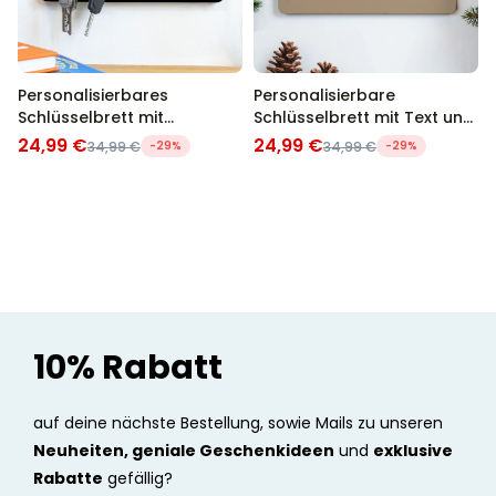
Personalisierbares
Personalisierbare
Schlüsselbrett mit
Schlüsselbrett mit Text und
Symbolen und Namen
Symbol
24,99 €
24,99 €
34,99 €
-29%
34,99 €
-29%
10% Rabatt
auf deine nächste Bestellung, sowie Mails zu unseren
Neuheiten, geniale Geschenkideen
und
exklusive
Rabatte
gefällig?