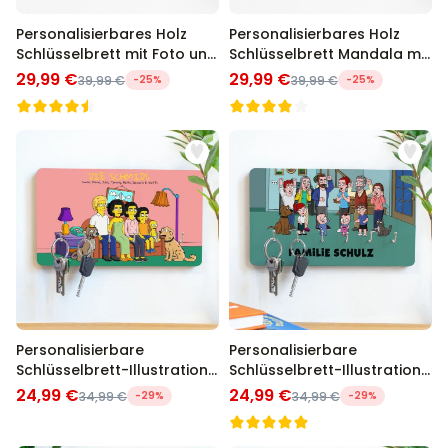
Personalisierbares Holz
Personalisierbares Holz
Schlüsselbrett mit Foto und
Schlüsselbrett Mandala mit
Text
Foto und Text
29,99 €
29,99 €
39,99 €
-25%
39,99 €
-25%
Personalisierbare
Personalisierbare
Schlüsselbrett-Illustration
Schlüsselbrett-Illustration
Cartoon Familie
Zeichentrick Familie
24,99 €
24,99 €
34,99 €
-29%
34,99 €
-29%